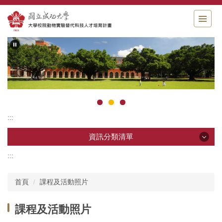
跳
到
主
要
內
容
區
塊
:::
資訊分類清單
:::
資訊分類清單
首頁
課程及活動照片
最新消息
課程及活動照片
計畫起源