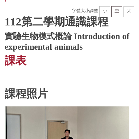
計畫團隊
字體大小調整
小
中
大
112第二學期通識課程
課程列表
招生及課程報名
實驗生物模式概論
Introduction of
experimental animals
課程及活動照片
課表
夥伴連結
聯絡我們
課程照片