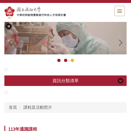
跳
到
主
要
內
容
區
塊
:::
資訊分類清單
:::
資訊分類清單
首頁
課程及活動照片
最新消息
計畫起源
113年通識課程