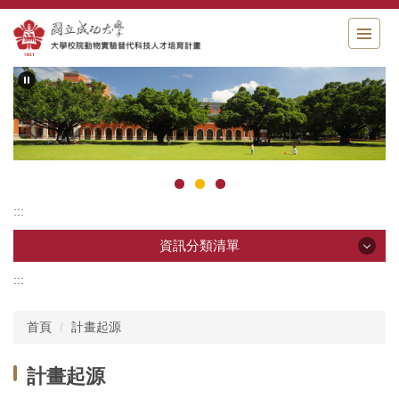
跳
到
主
要
內
容
區
塊
:::
資訊分類清單
:::
資訊分類清單
首頁
計畫起源
最新消息
計畫起源
計畫起源