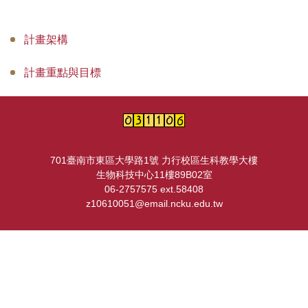
計畫團隊
計畫架構
課程列表
計畫重點與目標
招生及課程報名
課程及活動照片
夥伴連結
701臺南市東區大學路1號 力行校區生科教學大樓
聯絡我們
生物科技中心11樓89B02室
06-2757575 ext.58408
z10610051@email.ncku.edu.tw