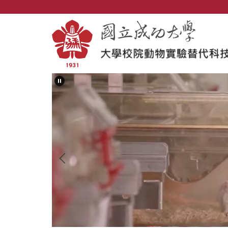
跳
到
主
要
內
容
區
塊