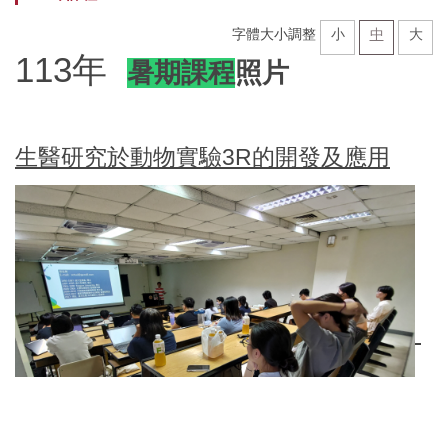
計畫團隊
字體大小調整
小
中
大
113年
課程列表
暑期課程
照片
招生及課程報名
生醫研究於動物實驗3R的開發及應用
課程及活動照片
夥伴連結
聯絡我們