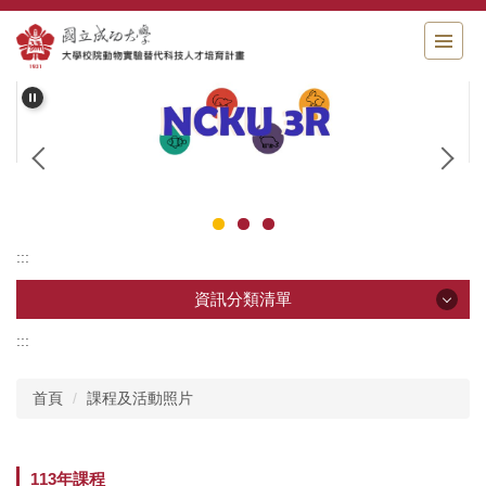
跳
到
主
要
內
容
區
塊
:::
資訊分類清單
:::
資訊分類清單
首頁
課程及活動照片
最新消息
計畫起源
113年課程