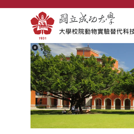
跳
到
主
要
內
容
區
塊