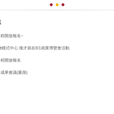
息
課程開放報名~
物模式中心 徵才就在8/1就業博覽會活動
課程開放報名
末成果會議(蕙孫)